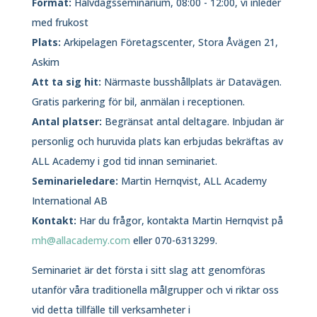
Format:
Halvdagsseminarium, 08:00 - 12:00, vi inleder
med frukost
Plats:
Arkipelagen Företagscenter, Stora Åvägen 21,
Askim
Att ta sig hit:
Närmaste busshållplats är Datavägen.
Gratis parkering för bil, anmälan i receptionen.
Antal platser:
Begränsat antal deltagare. Inbjudan är
personlig och huruvida plats kan erbjudas bekräftas av
ALL Academy i god tid innan seminariet.
Seminarieledare:
Martin Hernqvist, ALL Academy
International AB
Kontakt:
Har du frågor, kontakta Martin Hernqvist på
mh@allacademy.com
eller 070-6313299.
Seminariet är det första i sitt slag att genomföras
utanför våra traditionella målgrupper och vi riktar oss
vid detta tillfälle till verksamheter i